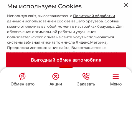
Мы используем Cookies
Используя сайт, вы соглашаетесь с
Политикой обработки
данных
и использованием cookies вашего браузера. Cookies
можно отключить в любой момент в настройках браузера. Для
обеспечения оптимальной работы и улучшения
пользовательского опыта на сайте могут использоваться
системы веб-аналитики (в том числе Яндекс.Метрика).
Продолжая использование сайта, Вы соглашаетесь с
применением указанных технологий и размещением cookie-
файлов.
Связаться с дилером
Обмен авто
Акции
Заказать
Меню
Даю согласие
Акции и Спецпредложения
Москвич ФАСТАР
Москвич ФАСТАР
Новосибирск, ул. Большевистская, д.14/2
Новосибирск, ул. Большевистская, д.14/2
Заказать звонок
Компоненты
Устройство
Обменять авто