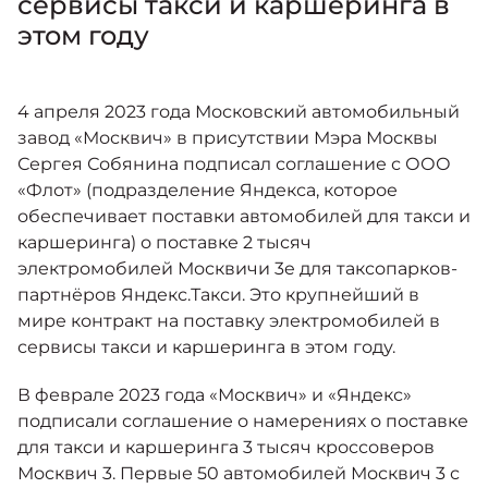
сервисы такси и каршеринга в
Москвич 6
Яркий динамичный седан
этом году
от 2 237 000 ₽*
КОНТАКТЫ
Кредитные программы
Моторное масло
4 апреля 2023 года Московский автомобильный
завод «Москвич» в присутствии Мэра Москвы
СЕРВИСНЫЕ АКЦИИ
Спецпредложения
Сергея Собянина подписал соглашение с ООО
Москвич 3 с ручным
управлением (РУ)
«Флот» (подразделение Яндекса, которое
Кроссовер, создающий равные
АКСЕССУАРЫ
обеспечивает поставки автомобилей для такси и
возможности
Калькулятор трейд-ин
каршеринга) о поставке 2 тысяч
от 2 069 000 ₽*
электромобилей Москвичи 3e для таксопарков-
партнёров Яндекс.Такси. Это крупнейший в
Страховые программы
мире контракт на поставку электромобилей в
Москвич 8
Практичный семиместный
сервисы такси и каршеринга в этом году.
кроссовер
от 3 125 000 ₽*
В феврале 2023 года «Москвич» и «Яндекс»
подписали соглашение о намерениях о поставке
для такси и каршеринга 3 тысяч кроссоверов
Москвич 3. Первые 50 автомобилей Москвич 3 с