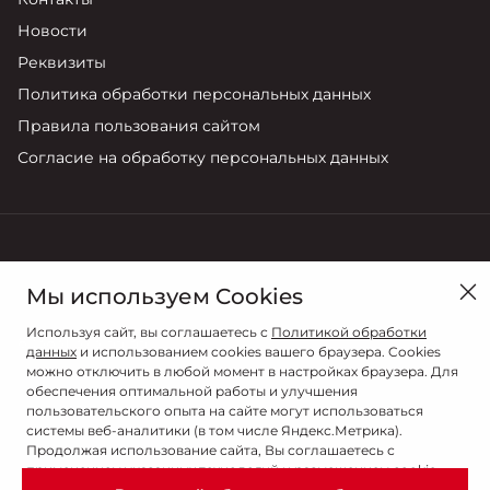
Новости
Реквизиты
Политика обработки персональных данных
Правила пользования сайтом
Согласие на обработку персональных данных
в Новосибирске, ул. Большевистская, д.14/2
Мы используем Cookies
Продажи
Используя сайт, вы соглашаетесь с
Политикой обработки
8 (383) 373-55-55
данных
и использованием cookies вашего браузера. Cookies
можно отключить в любой момент в настройках браузера. Для
обеспечения оптимальной работы и улучшения
пользовательского опыта на сайте могут использоваться
системы веб-аналитики (в том числе Яндекс.Метрика).
Продолжая использование сайта, Вы соглашаетесь с
применением указанных технологий и размещением cookie-
файлов.