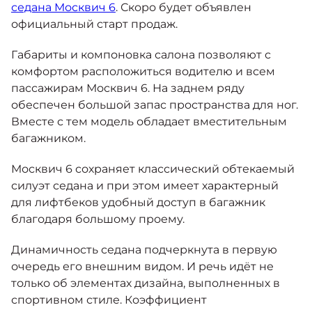
Москвич 6
седана Москвич 6
. Скоро будет объявлен
Яркий динамичный седан
официальный старт продаж.
от 2 237 000 ₽*
КОНТАКТЫ
Кредитные программы
Моторное масло
Габариты и компоновка салона позволяют с
комфортом расположиться водителю и всем
пассажирам Москвич 6. На заднем ряду
СЕРВИСНЫЕ АКЦИИ
Спецпредложения
обеспечен большой запас пространства для ног.
Москвич 3 с ручным
управлением (РУ)
Вместе с тем модель обладает вместительным
Кроссовер, создающий равные
АКСЕССУАРЫ
багажником.
возможности
Калькулятор трейд-ин
от 2 069 000 ₽*
Москвич 6 сохраняет классический обтекаемый
силуэт седана и при этом имеет характерный
Страховые программы
для лифтбеков удобный доступ в багажник
Москвич 8
Практичный семиместный
благодаря большому проему.
кроссовер
Динамичность седана подчеркнута в первую
от 3 125 000 ₽*
очередь его внешним видом. И речь идёт не
только об элементах дизайна, выполненных в
спортивном стиле. Коэффициент